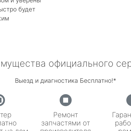
ом и уверены
быстро будет
жим
мущества официального се
Выезд и диагностика Бесплатно!*
тер
Ремонт
Гаран
латно
запчастями от
рабо