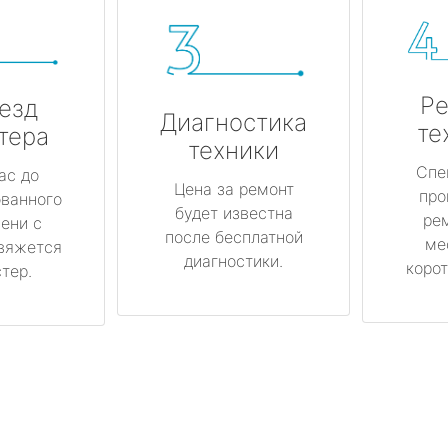
Ре
езд
Диагностика
те
тера
техники
Спе
ас до
Цена за ремонт
про
ованного
будет известна
ре
ени с
после бесплатной
ме
вяжется
диагностики.
корот
тер.