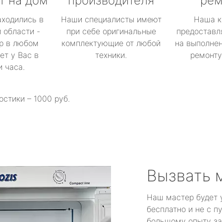
т на дом
производителя
рем
аходились в
Наши специалисты имеют
Наша к
 области -
при себе оригинальные
предоставл
р в любом
комплектующие от любой
на выполнен
ет у Вас в
техники.
ремонту 
и часа.
остики – 1000 руб.
Вызвать 
Наш мастер будет 
бесплатно и не с п
большому опыту за