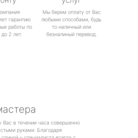
онту
услуг
омпания
Мы берем оплату от Вас
яет гарантию
любыми способами, будь
ые работы по
то наличный или
до 2 лет.
безналиный перевод.
мастера
у Вас в течении часа совершенно
устыми руками. Благодаря
 спиной у специалиста всегда с