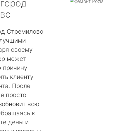
город
во
од Стремилово
 лучшими
аря своему
ер может
ю причину
ть клиенту
нта. После
не просто
озобновит всю
Обращаясь к
те деньги