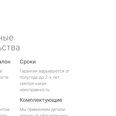
ные
ьства
алон
Сроки
е
Гарантия варьируется от
ости
полугода до 2-х лет
смотря какая
неисправность.
Комплектующие
онтом
Мы применяем детали
тно
только от официального