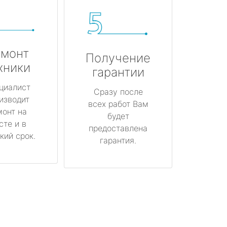
монт
Получение
хники
гарантии
циалист
Сразу после
изводит
всех работ Вам
монт на
будет
сте и в
предоставлена
кий срок.
гарантия.