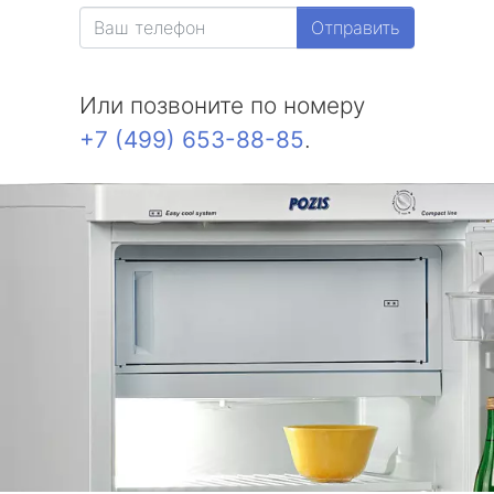
метро Белорусская
Отправить
метро Измайловская
Или позвоните по номеру
метро Красносельская
+7 (499) 653-88-85
.
метро Выхино
метро Беляево
метро Бибирево
метро Водный стадион
метро Курская
метро Комсомольская