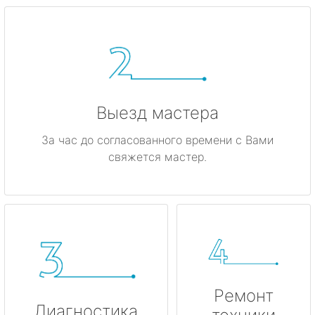
метро Киевская
метро Красные ворота
метро Кузнецкий мост
Выезд мастера
метро Калужская
За час до согласованного времени с Вами
свяжется мастер.
метро Дмитровская
метро Домодедовская
метро Крылатское
метро Лубянка
Ремонт
метро Котельники
Диагностика