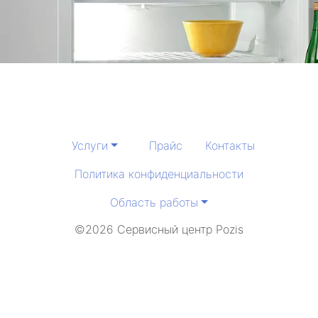
метро Белорусская
метро Ясенево
метро Чеховская
метро Братиславская
Услуги
Прайс
Контакты
метро Александровский сад
Политика конфиденциальности
метро Добрынинская
Область работы
метро Авиаматорная
©2026 Сервисный центр Pozis
метро Южная
метро Бутырская