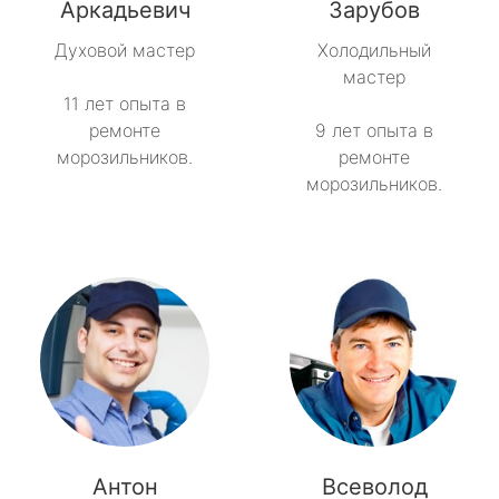
метро Пятницкое шоссе
Аркадьевич
Зарубов
Духовой мастер
Холодильный
метро Сокольники
мастер
11 лет опыта в
метро Рязанский проспект
ремонте
9 лет опыта в
морозильников.
ремонте
метро Профсоюзная
морозильников.
метро Савеловская
метро Речной вокзал
метро Семеновская
метро Спортивная
метро Спартак
Антон
Всеволод
метро Рижская