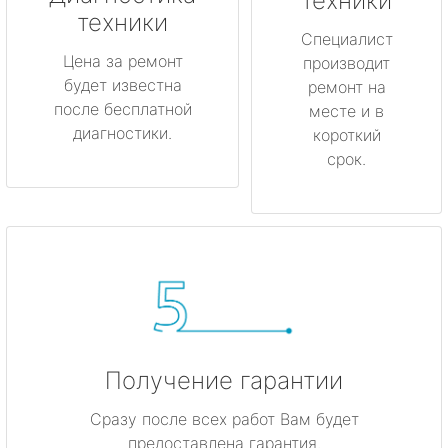
техники
техники
метро Коньково
Специалист
Цена за ремонт
производит
будет известна
метро Менделеевская
ремонт на
после бесплатной
месте и в
диагностики.
короткий
метро Красногвардейская
срок.
метро Мякинино
метро Фрунзенская
метро Кузьминки
метро Китай-город
Получение гарантии
метро Нагатинская
Сразу после всех работ Вам будет
метро Каширская
предоставлена гарантия.