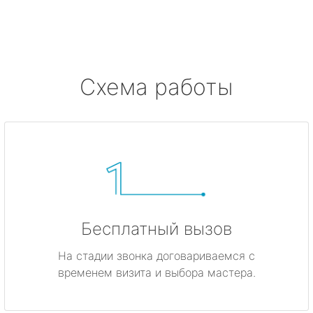
метро Жулебино
метро Ботанический сад
метро Боровицкая
Схема работы
метро Войковская
метро Кунцевская
метро Кропоткинская
метро Китай-город
Бесплатный вызов
метро ВДНХ
На стадии звонка договариваемся с
временем визита и выбора мастера.
метро Владыкино
метро Динамо