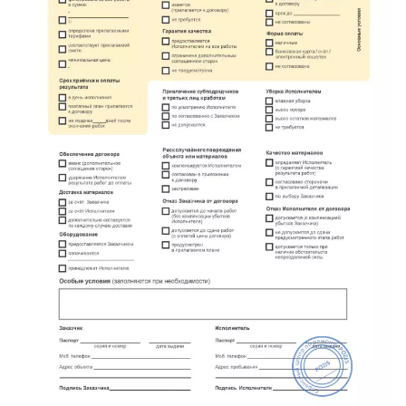
метро Площадь Революции
метро Проспект Вернадского
метро Планерная
метро Новые Черёмушки
метро Петровско-Разумовская
метро Новокузнецкая
метро Партизанская
метро Румянцево
метро Полежаевская