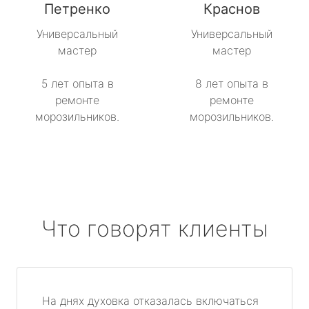
Петренко
Краснов
метро Севастопольская
Универсальный
Универсальный
мастер
мастер
метро Сокол
5 лет опыта в
8 лет опыта в
метро Строгино
ремонте
ремонте
морозильников.
морозильников.
метро Тропарёво
метро Сходненская
метро Свиблово
Что говорят клиенты
метро Серпуховская
метро Театральная
На днях духовка отказалась включаться
метро Славянский бульвар