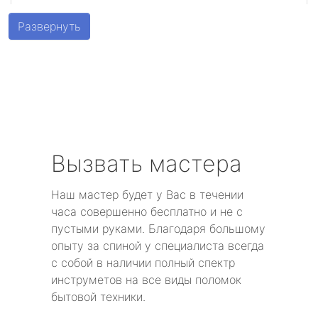
метро Беговая
Развернуть
метро Алексеевская
метро Алтуфьево
метро Аэропорт
метро Волоколамская
Вызвать мастера
метро Воробьевы горы
Наш мастер будет у Вас в течении
часа совершенно бесплатно и не с
метро Волгоградский проспект
пустыми руками. Благодаря большому
опыту за спиной у специалиста всегда
метро Бабушкинская
с собой в наличии полный спектр
инструметов на все виды поломок
метро Бульвар Дмитрия Донского
бытовой техники.