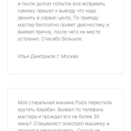
и после долгих попыток все исправить
самому пришел к выводу что надо
метро Университет
звонить в сервис центр. По приезду
мастер бесплатно провет диагностику и
метро Текстильщики
выявил причну, после чего на месте
устранил. Спасибо большое.
метро Сухаревская
метро Тульская
Илья Дмитраков
г. Москва
метро Тверская
метро Смоленская
метро Черкизовская
Моя стиральная машина Pozis перестала
крутить барабан. Вызвал по телефону
метро Таганская
мастера и прождал его не более 30
минут. Специалист осмотрел машинку и
метро Тургеневская
принялся ремонтировать. Спустя не