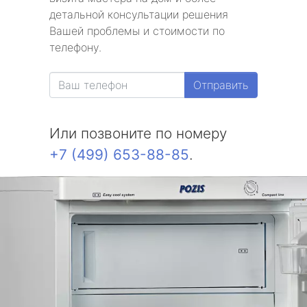
детальной консультации решения
метро Юго-Западная
Вашей проблемы и стоимости по
телефону.
метро Улица 1905 года
метро Теплый стан
Отправить
метро Цветной бульвар
Или позвоните по номеру
метро Щукинская
+7 (499) 653-88-85
.
метро Шаболовская
метро Чертановская
метро Борисово
метро Арбатская