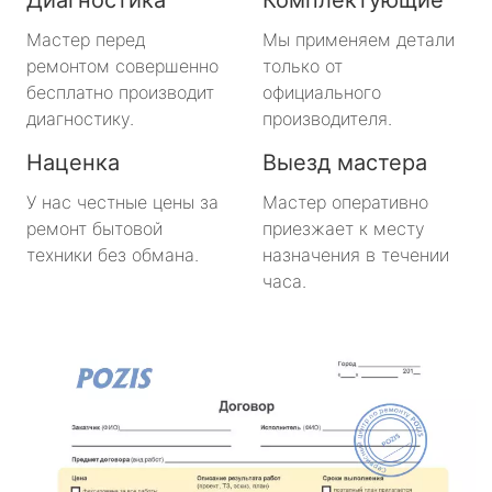
метро Медведково
Мастер перед
Мы применяем детали
ремонтом совершенно
только от
метро Нахимовский Проспект
бесплатно производит
официального
диагностику.
производителя.
метро Коломенская
Наценка
Выезд мастера
метро Парк Победы
У нас честные цены за
Мастер оперативно
ремонт бытовой
приезжает к месту
метро Парк Культуры
техники без обмана.
назначения в течении
часа.
метро Пролетарская
метро Новоясеневская
метро Отрадное
метро Маяковская