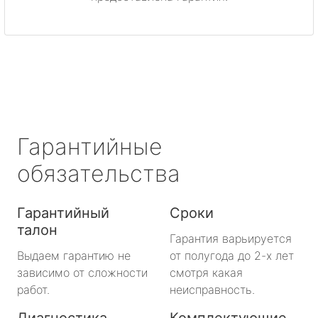
метро Митино
метро Охотный ряд
метро Лермонтовский проспект
метро Ленинский проспект
Гарантийные
метро Нагорная
обязательства
метро Кантемировская
Гарантийный
Сроки
талон
метро Молодежная
Гарантия варьируется
Выдаем гарантию не
от полугода до 2-х лет
метро Преображенская площадь
зависимо от сложности
смотря какая
работ.
неисправность.
метро Октябрьское поле
Диагностика
Комплектующие