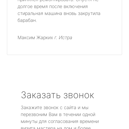
долгое время после включения
метро Тимирязевская
стиральная машина вновь закрутила
барабан.
метро Технопарк
метро Щелковская
Максим Жарких
г. Истра
метро Чистые пруды
метро Тушинская
метро Третьяковская
Заказать звонок
метро Улица академика Янгеля
Закажите звонок с сайта и мы
метро Царицыно
перезвоним Вам в течении одной
минуты для согласования времени
метро Электрозаводская
визита мастера на дом и более