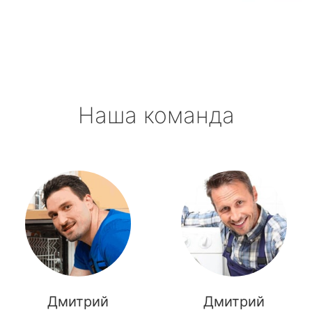
метро Октябрьская
метро Полянка
метро Орехово
Наша команда
метро Первомайская
метро Саларьево
метро Пушкинская
метро Проспект Мира
метро Пражская
метро Павелецкая
Дмитрий
Дмитрий