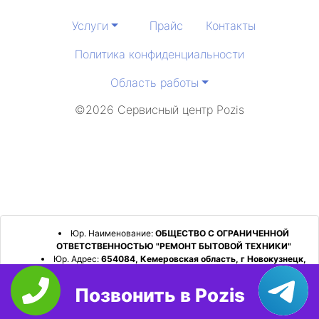
Услуги
Прайс
Контакты
Политика конфиденциальности
Область работы
©2026 Сервисный центр Pozis
Юр. Наименование:
ОБЩЕСТВО С ОГРАНИЧЕННОЙ
ОТВЕТСТВЕННОСТЬЮ "РЕМОНТ БЫТОВОЙ ТЕХНИКИ"
Юр. Адрес:
654084, Кемеровская область, г Новокузнецк,
р-н Орджоникидзевский, пр-кт Шахтеров, д. 31, кв. 2
Позвонить в Pozis
ИНН:
4253052180
ОГРН:
1224200006128