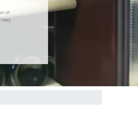
и от
стику