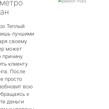
метро
тан
ро Теплый
 лишь лучшими
аря своему
ер может
ю причину
ть клиенту
нта. После
не просто
озобновит всю
Обращаясь к
те деньги