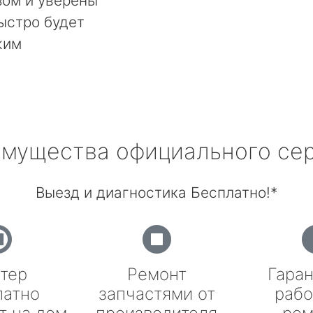
ом и уверены
быстро будет
жим
мущества официального се
Выезд и диагностика Бесплатно!*
тер
Ремонт
Гаран
латно
запчастями от
рабо