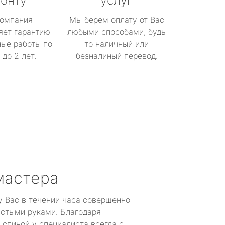
онту
услуг
омпания
Мы берем оплату от Вас
яет гарантию
любыми способами, будь
ые работы по
то наличный или
до 2 лет.
безналиный перевод.
мастера
у Вас в течении часа совершенно
устыми руками. Благодаря
 спиной у специалиста всегда с