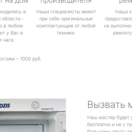
т на дом
производителя
рем
аходились в
Наши специалисты имеют
Наша к
 области -
при себе оригинальные
предоставл
р в любом
комплектующие от любой
на выполнен
ет у Вас в
техники.
ремонту 
и часа.
остики – 1000 руб.
Вызвать 
Наш мастер будет 
бесплатно и не с п
большому опыту за