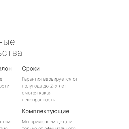
ные
ьства
алон
Сроки
е
Гарантия варьируется от
ости
полугода до 2-х лет
смотря какая
неисправность.
Комплектующие
онтом
Мы применяем детали
тно
только от официального