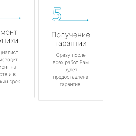
монт
Получение
хники
гарантии
циалист
Сразу после
изводит
всех работ Вам
монт на
будет
сте и в
предоставлена
кий срок.
гарантия.