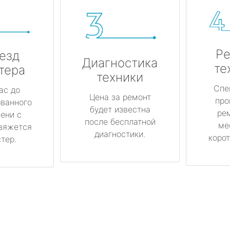
Ре
езд
Диагностика
те
тера
техники
Спе
ас до
Цена за ремонт
про
ованного
будет известна
ре
ени с
после бесплатной
ме
вяжется
диагностики.
корот
тер.