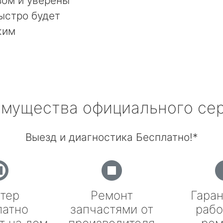
ом и уверены
быстро будет
жим
мущества официального се
Выезд и диагностика Бесплатно!*
тер
Ремонт
Гаран
латно
запчастями от
рабо