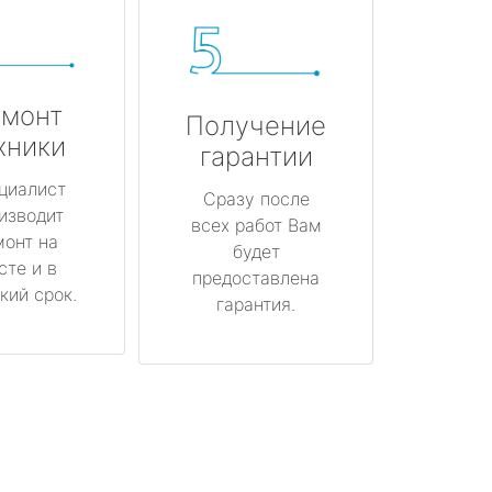
монт
Получение
хники
гарантии
циалист
Сразу после
изводит
всех работ Вам
монт на
будет
сте и в
предоставлена
кий срок.
гарантия.