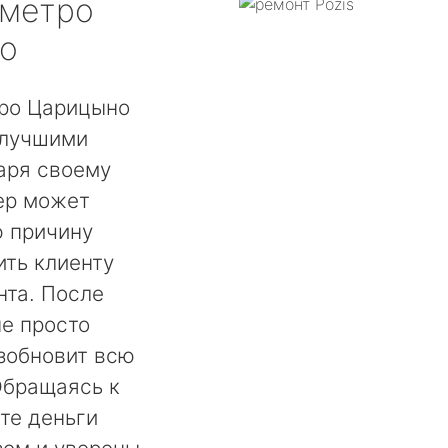
метро
о
тро Царицыно
 лучшими
аря своему
ер может
ю причину
ть клиенту
нта. После
не просто
озобновит всю
Обращаясь к
те деньги