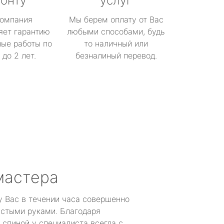
онту
услуг
омпания
Мы берем оплату от Вас
яет гарантию
любыми способами, будь
ые работы по
то наличный или
до 2 лет.
безналиный перевод.
мастера
у Вас в течении часа совершенно
устыми руками. Благодаря
 спиной у специалиста всегда с