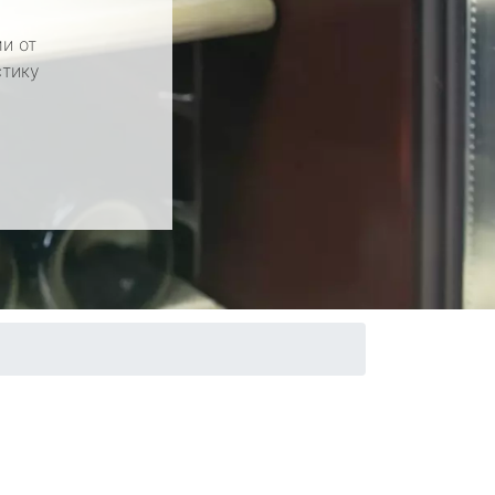
и от
стику