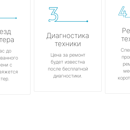
Ре
езд
Диагностика
те
тера
техники
Спе
ас до
Цена за ремонт
про
ованного
будет известна
ре
ени с
после бесплатной
ме
вяжется
диагностики.
корот
тер.