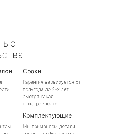
ные
ьства
алон
Сроки
е
Гарантия варьируется от
ости
полугода до 2-х лет
смотря какая
неисправность.
Комплектующие
онтом
Мы применяем детали
тно
только от официального