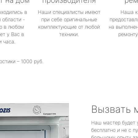
т на дом
производителя
рем
аходились в
Наши специалисты имеют
Наша к
 области -
при себе оригинальные
предоставл
р в любом
комплектующие от любой
на выполнен
ет у Вас в
техники.
ремонту 
и часа.
остики – 1000 руб.
Вызвать 
Наш мастер будет 
бесплатно и не с п
большому опыту за