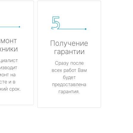
монт
Получение
хники
гарантии
циалист
Сразу после
изводит
всех работ Вам
монт на
будет
сте и в
предоставлена
кий срок.
гарантия.