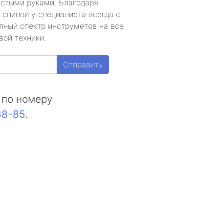
устыми руками. Благодаря
 спиной у специалиста всегда с
лный спектр инструметов на все
вой техники.
Отправить
 по номеру
88-85
.