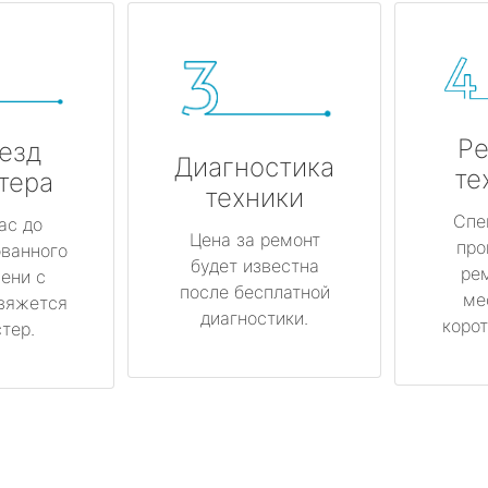
Ре
езд
Диагностика
те
тера
техники
Спе
ас до
Цена за ремонт
про
ованного
будет известна
ре
ени с
после бесплатной
ме
вяжется
диагностики.
корот
тер.