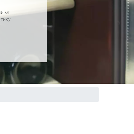
и от
стику