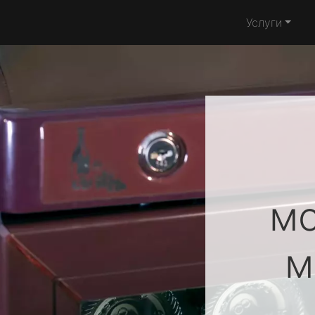
Услуги
м
м