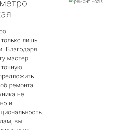
метро
кая
ро
 только лишь
. Благодаря
ту мастер
 точную
 предложить
об ремонта.
хника не
но и
кциональность.
лам, вы