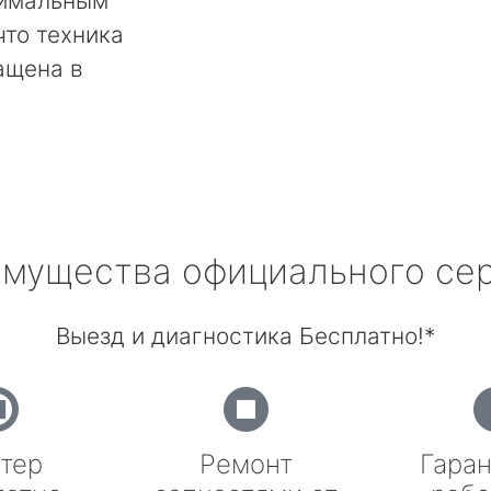
тимальным
что техника
ащена в
мущества официального се
Выезд и диагностика Бесплатно!*
тер
Ремонт
Гаран