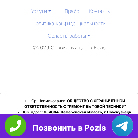
Услуги
Прайс
Контакты
Политика конфиденциальности
Область работы
©2026 Сервисный центр Pozis
Юр. Наименование:
ОБЩЕСТВО С ОГРАНИЧЕННОЙ
ОТВЕТСТВЕННОСТЬЮ "РЕМОНТ БЫТОВОЙ ТЕХНИКИ"
Юр. Адрес:
654084, Кемеровская область, г Новокузнецк,
р-н Орджоникидзевский, пр-кт Шахтеров, д. 31, кв. 2
Позвонить в Pozis
ИНН:
4253052180
ОГРН:
1224200006128