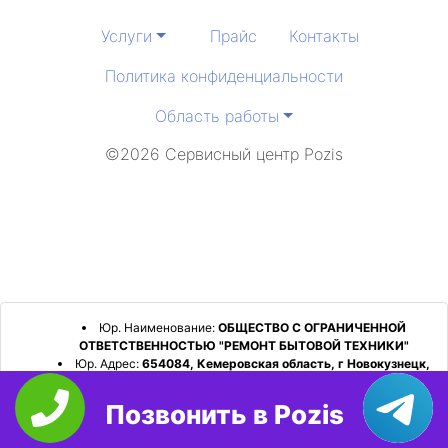
Услуги
Прайс
Контакты
Политика конфиденциальности
Область работы
©2026 Сервисный центр Pozis
Юр. Наименование:
ОБЩЕСТВО С ОГРАНИЧЕННОЙ
ОТВЕТСТВЕННОСТЬЮ "РЕМОНТ БЫТОВОЙ ТЕХНИКИ"
Юр. Адрес:
654084, Кемеровская область, г Новокузнецк,
р-н Орджоникидзевский, пр-кт Шахтеров, д. 31, кв. 2
Позвонить в Pozis
ИНН:
4253052180
ОГРН:
1224200006128