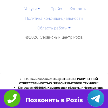
Услуги
Прайс
Контакты
Политика конфиденциальности
Область работы
©2026 Сервисный центр Pozis
Юр. Наименование:
ОБЩЕСТВО С ОГРАНИЧЕННОЙ
ОТВЕТСТВЕННОСТЬЮ "РЕМОНТ БЫТОВОЙ ТЕХНИКИ"
Юр. Адрес:
654084, Кемеровская область, г Новокузнецк,
р-н Орджоникидзевский, пр-кт Шахтеров, д. 31, кв. 2
Позвонить в Pozis
ИНН:
4253052180
ОГРН:
1224200006128