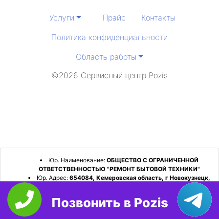
Услуги
Прайс
Контакты
Политика конфиденциальности
Область работы
©2026 Сервисный центр Pozis
Юр. Наименование:
ОБЩЕСТВО С ОГРАНИЧЕННОЙ
ОТВЕТСТВЕННОСТЬЮ "РЕМОНТ БЫТОВОЙ ТЕХНИКИ"
Юр. Адрес:
654084, Кемеровская область, г Новокузнецк,
р-н Орджоникидзевский, пр-кт Шахтеров, д. 31, кв. 2
Позвонить в Pozis
ИНН:
4253052180
ОГРН:
1224200006128