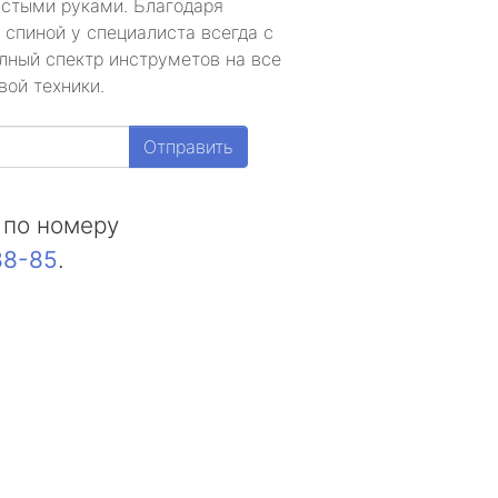
устыми руками. Благодаря
 спиной у специалиста всегда с
лный спектр инструметов на все
вой техники.
Отправить
 по номеру
88-85
.