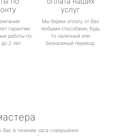
ты по
оплата наших
онту
услуг
омпания
Мы берем оплату от Вас
яет гарантию
любыми способами, будь
ые работы по
то наличный или
до 2 лет.
безналиный перевод.
мастера
у Вас в течении часа совершенно