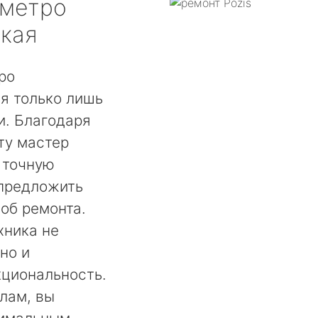
метро
кая
ро
я только лишь
. Благодаря
ту мастер
 точную
 предложить
об ремонта.
хника не
но и
кциональность.
лам, вы