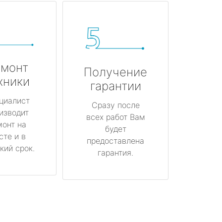
монт
Получение
хники
гарантии
циалист
Сразу после
изводит
всех работ Вам
монт на
будет
сте и в
предоставлена
кий срок.
гарантия.