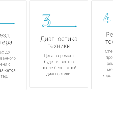
Ре
езд
Диагностика
те
тера
техники
Спе
ас до
Цена за ремонт
про
ованного
будет известна
ре
ени с
после бесплатной
ме
вяжется
диагностики.
корот
тер.