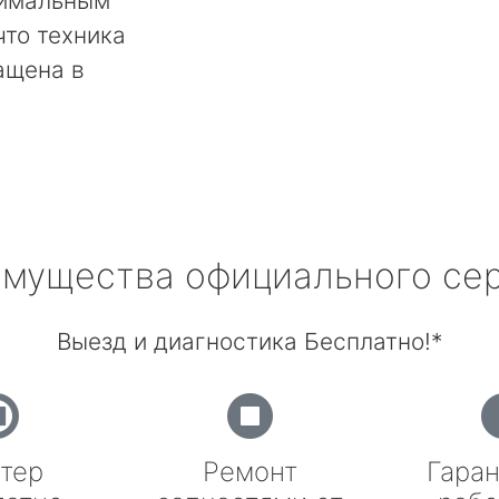
тимальным
что техника
ащена в
мущества официального се
Выезд и диагностика Бесплатно!*
тер
Ремонт
Гаран