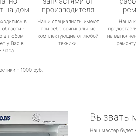
латно
запчастями от
рабо
т на дом
производителя
рем
аходились в
Наши специалисты имеют
Наша к
 области -
при себе оригинальные
предоставл
р в любом
комплектующие от любой
на выполнен
ет у Вас в
техники.
ремонту 
и часа.
остики – 1000 руб.
Вызвать 
Наш мастер будет 