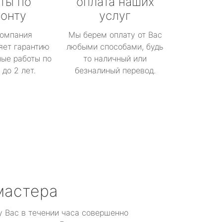
ты по
оплата наших
онту
услуг
омпания
Мы берем оплату от Вас
яет гарантию
любыми способами, будь
ые работы по
то наличный или
до 2 лет.
безналиный перевод.
мастера
у Вас в течении часа совершенно