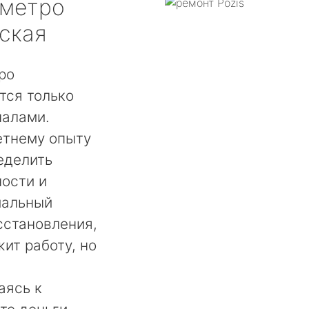
метро
ская
ро
тся только
налами.
етнему опыту
еделить
ости и
мальный
сстановления,
ит работу, но
аясь к