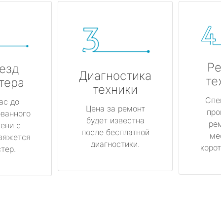
Ре
езд
Диагностика
те
тера
техники
Спе
ас до
Цена за ремонт
про
ованного
будет известна
ре
ени с
после бесплатной
ме
вяжется
диагностики.
корот
тер.