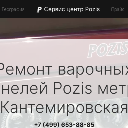
Сервис центр Pozis
География
Прайс
Ремонт варочны
анелей
Pozis
мет
Кантемировска
+7 (499) 653-88-85