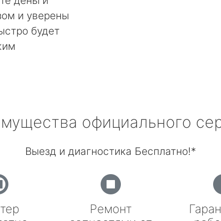
те деньги
ом и уверены
быстро будет
жим
мущества официального се
Выезд и диагностика Бесплатно!*
тер
Ремонт
Гаран