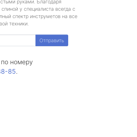
устыми руками. Благодаря
 спиной у специалиста всегда с
лный спектр инструметов на все
вой техники.
Отправить
 по номеру
88-85
.