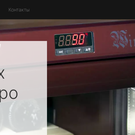
Контакты
х
ро
я