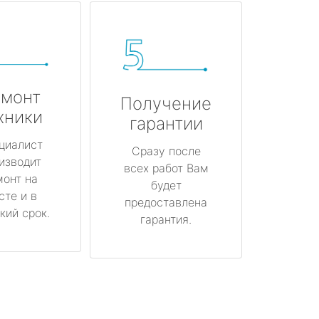
монт
Получение
хники
гарантии
циалист
Сразу после
изводит
всех работ Вам
монт на
будет
сте и в
предоставлена
кий срок.
гарантия.