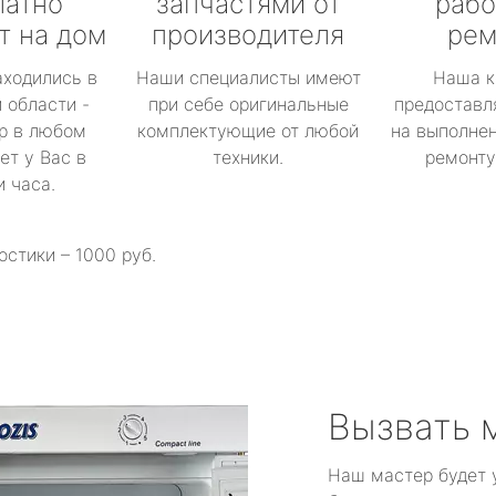
латно
запчастями от
рабо
т на дом
производителя
рем
аходились в
Наши специалисты имеют
Наша к
 области -
при себе оригинальные
предоставл
р в любом
комплектующие от любой
на выполнен
ет у Вас в
техники.
ремонту 
и часа.
остики – 1000 руб.
Вызвать 
Наш мастер будет 