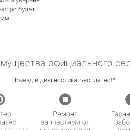
ом и уверены
быстро будет
жим
мущества официального се
Выезд и диагностика Бесплатно!*
тер
Ремонт
Гаран
латно
запчастями от
рабо