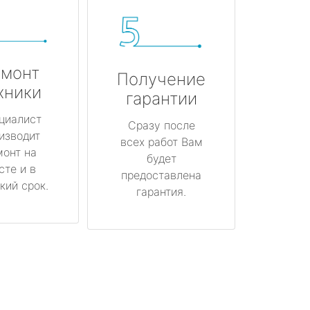
монт
Получение
хники
гарантии
циалист
Сразу после
изводит
всех работ Вам
монт на
будет
сте и в
предоставлена
кий срок.
гарантия.