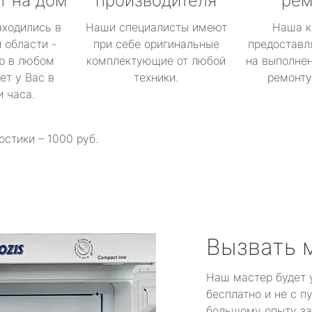
т на дом
производителя
рем
аходились в
Наши специалисты имеют
Наша к
 области -
при себе оригинальные
предоставл
р в любом
комплектующие от любой
на выполнен
ет у Вас в
техники.
ремонту 
и часа.
остики – 1000 руб.
Вызвать 
Наш мастер будет 
бесплатно и не с п
большому опыту за