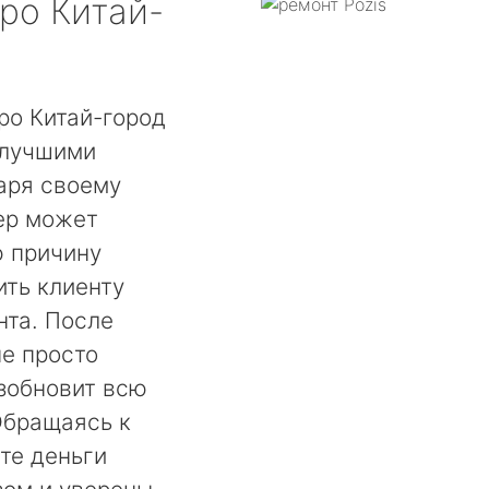
ро Китай-
ро Китай-город
 лучшими
аря своему
ер может
ю причину
ть клиенту
нта. После
не просто
озобновит всю
Обращаясь к
те деньги