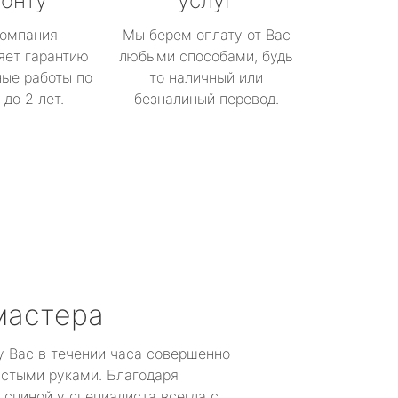
онту
услуг
омпания
Мы берем оплату от Вас
яет гарантию
любыми способами, будь
ые работы по
то наличный или
до 2 лет.
безналиный перевод.
мастера
у Вас в течении часа совершенно
устыми руками. Благодаря
 спиной у специалиста всегда с