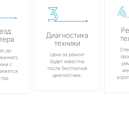
Ре
езд
Диагностика
те
тера
техники
Спе
ас до
Цена за ремонт
про
ованного
будет известна
ре
ени с
после бесплатной
ме
вяжется
диагностики.
корот
тер.