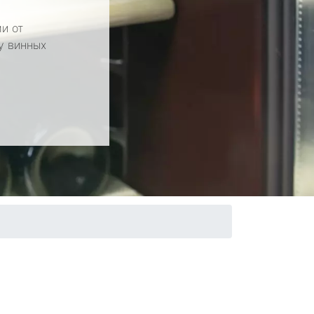
и от
у винных