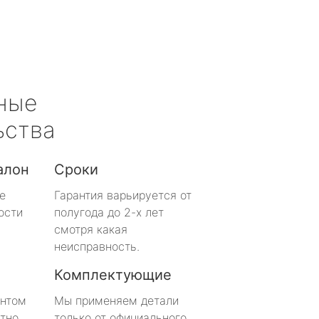
ные
ьства
алон
Сроки
е
Гарантия варьируется от
ости
полугода до 2-х лет
смотря какая
неисправность.
Комплектующие
онтом
Мы применяем детали
тно
только от официального