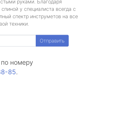
устыми руками. Благодаря
 спиной у специалиста всегда с
лный спектр инструметов на все
вой техники.
Отправить
 по номеру
88-85
.