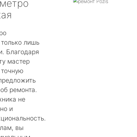
метро
кая
ро
 только лишь
. Благодаря
ту мастер
 точную
 предложить
об ремонта.
хника не
но и
кциональность.
лам, вы