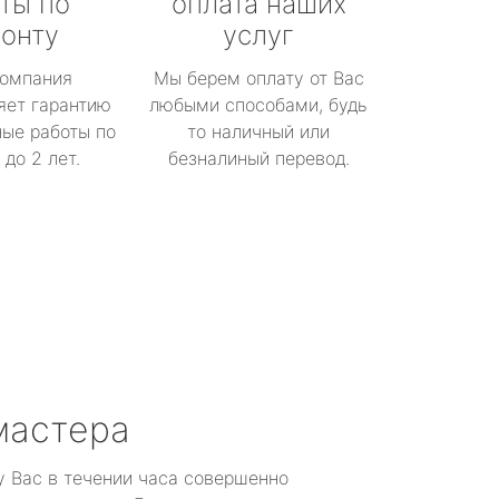
ты по
оплата наших
онту
услуг
омпания
Мы берем оплату от Вас
яет гарантию
любыми способами, будь
ые работы по
то наличный или
до 2 лет.
безналиный перевод.
мастера
у Вас в течении часа совершенно