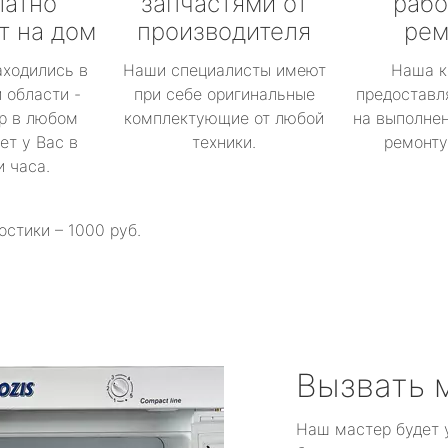
латно
запчастями от
рабо
т на дом
производителя
рем
аходились в
Наши специалисты имеют
Наша к
 области -
при себе оригинальные
предоставл
р в любом
комплектующие от любой
на выполнен
ет у Вас в
техники.
ремонту 
и часа.
остики – 1000 руб.
Вызвать 
Наш мастер будет 