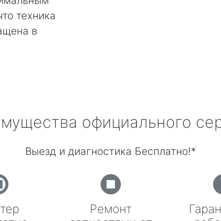
тимальным
что техника
ащена в
мущества официального се
Выезд и диагностика Бесплатно!*
тер
Ремонт
Гаран