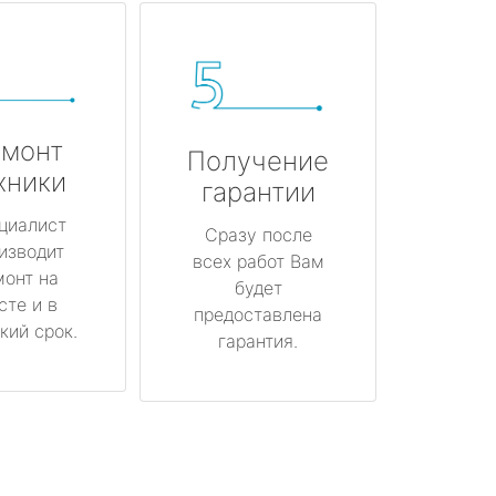
монт
Получение
хники
гарантии
циалист
Сразу после
изводит
всех работ Вам
монт на
будет
сте и в
предоставлена
кий срок.
гарантия.