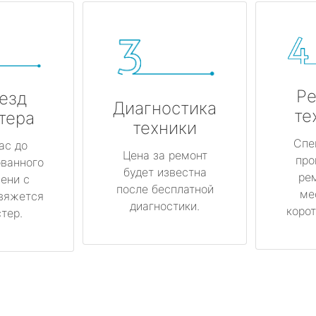
Ре
езд
Диагностика
те
тера
техники
Спе
ас до
Цена за ремонт
про
ованного
будет известна
ре
ени с
после бесплатной
ме
вяжется
диагностики.
корот
тер.